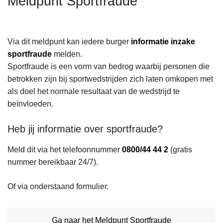
Meldpunt Sportfraude
n
h
o
Via dit meldpunt kan iedere burger
informatie inzake
u
sportfraude
melden.
d
Sportfraude is een vorm van bedrog waarbij personen die
g
betrokken zijn bij sportwedstrijden zich laten omkopen met
a
als doel het normale resultaat van de wedstrijd te
a
beïnvloeden.
n
Heb jij informatie over sportfraude?
Meld dit via het telefoonnummer
0800/44 44 2
(gratis
nummer bereikbaar 24/7).
Of via onderstaand formulier.
Ga naar het Meldpunt Sportfraude