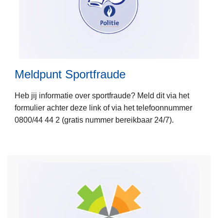
i
c
e
L
o
e
n
e
w
Meldpunt Sportfraude
s
e
m
b
Heb jij informatie over sportfraude? Meld dit via het
e
formulier achter deze link of via het telefoonnummer
e
0800/44 44 2 (gratis nummer bereikbaar 24/7).
r
o
v
e
r
M
e
l
d