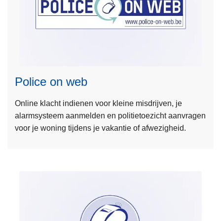
n
h
o
L
u
e
d
e
g
Police on web
s
a
m
a
Online klacht indienen voor kleine misdrijven, je
e
n
alarmsysteem aanmelden en politietoezicht aanvragen
e
voor je woning tijdens je vakantie of afwezigheid.
r
o
v
e
r
P
o
l