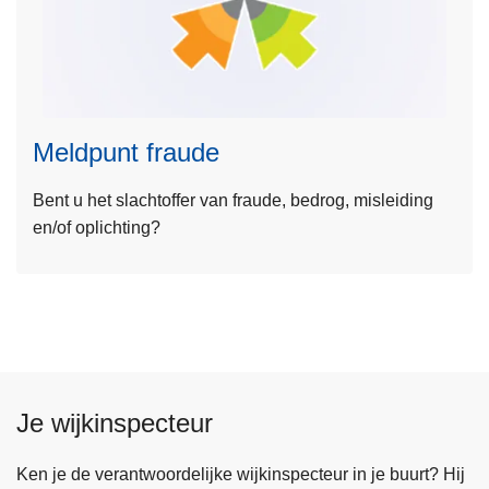
p
L
u
e
n
e
t
s
S
Meldpunt fraude
m
p
e
o
Bent u het slachtoffer van fraude, bedrog, misleiding
e
r
en/of oplichting?
r
t
o
f
v
r
e
a
r
u
M
d
e
e
Je wijkinspecteur
l
d
p
Ken je de verantwoordelijke wijkinspecteur in je buurt? Hij