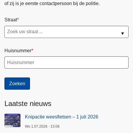
u
of zij is je eerste contactpersoon bij de politie.
n
t
Straat
f
r
▼
a
u
Huisnummer
d
e
Laatste nieuws
Knipactie weesfietsen – 1 juli 2026
Wo 1.07.2026 - 15:06