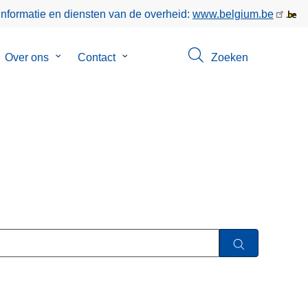
informatie en diensten van de overheid:
www.belgium.be
bmenu
Over ons
Submenu
Contact
Submenu
Zoeken
van
van
keer
Over
Contact
ons