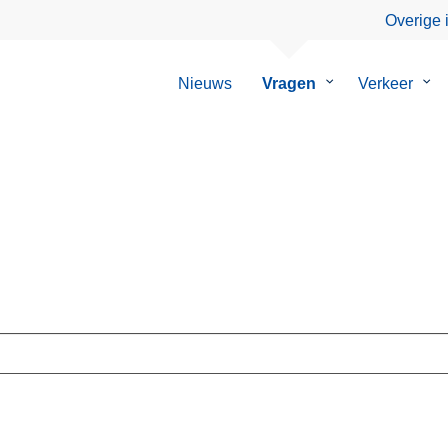
Overige 
Nieuws
Vragen
Submenu
Verkeer
Su
van
van
Vragen
Ver