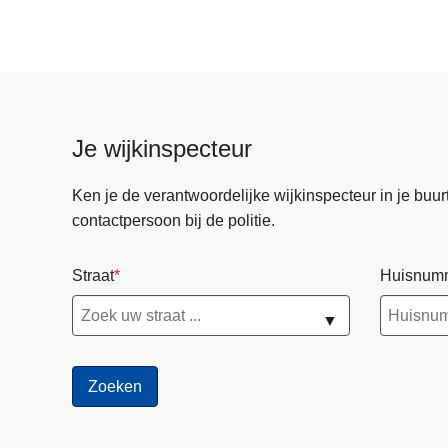
n
h
o
u
d
g
Je wijkinspecteur
a
a
Ken je de verantwoordelijke wijkinspecteur in je buurt? 
n
contactpersoon bij de politie.
Straat
Huisnum
▼