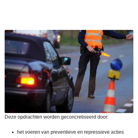
n
h
o
u
d
g
a
a
n
Deze opdrachten worden geconcretiseerd door:
het voeren van preventieve en repressieve acties