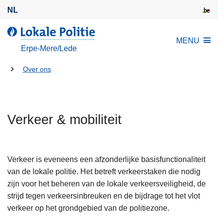
O
NL
v
e
d
MENU
r
e
Erpe-Mere/Lede
s
L
l
U
o
Over ons
a
k
bent
a
a
hier:
n
l
e
Verkeer & mobiliteit
e
n
P
n
o
a
l
Verkeer is eveneens een afzonderlijke basisfunctionaliteit
a
i
van de lokale politie. Het betreft verkeerstaken die nodig
r
t
zijn voor het beheren van de lokale verkeersveiligheid, de
d
i
strijd tegen verkeersinbreuken en de bijdrage tot het vlot
e
e
verkeer op het grondgebied van de politiezone.
i