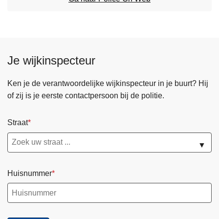
n
h
o
u
d
Je wijkinspecteur
g
a
Ken je de verantwoordelijke wijkinspecteur in je buurt? Hij
a
of zij is je eerste contactpersoon bij de politie.
n
Straat
▼
Huisnummer