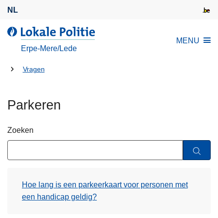
O
NL
v
e
d
MENU
r
e
Erpe-Mere/Lede
s
L
l
U
o
Vragen
a
k
bent
a
a
hier:
Parkeren
n
l
e
e
n
P
Zoeken
n
o
a
l
a
i
r
t
Hoe lang is een parkeerkaart voor personen met
d
i
een handicap geldig?
e
e
i