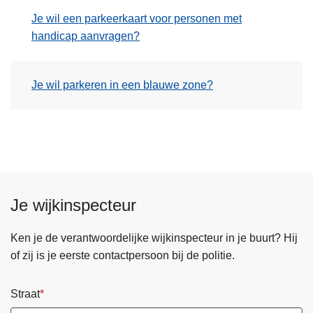
n
Je wil een parkeerkaart voor personen met
h
handicap aanvragen?
o
u
d
Je wil parkeren in een blauwe zone?
g
a
a
n
Je wijkinspecteur
Ken je de verantwoordelijke wijkinspecteur in je buurt? Hij
of zij is je eerste contactpersoon bij de politie.
Straat