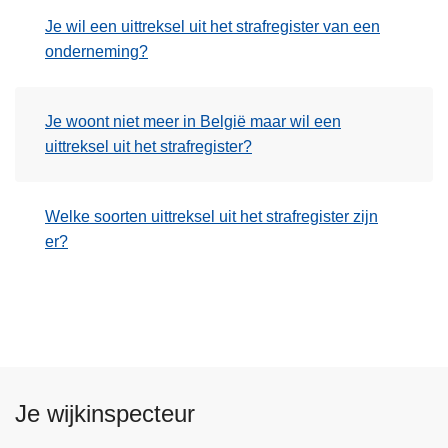
n
Je wil een uittreksel uit het strafregister van een
h
onderneming?
o
u
d
Je woont niet meer in België maar wil een
g
uittreksel uit het strafregister?
a
a
n
Welke soorten uittreksel uit het strafregister zijn
er?
Je wijkinspecteur