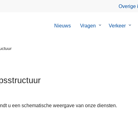
Overige 
Nieuws
Vragen
Submenu
Verkeer
Sub
van
van
Vragen
Verk
uctuur
psstructuur
indt u een schematische weergave van onze diensten.