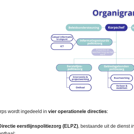
ve
nde
rps wordt ingedeeld in
vier operationele directies
:
Directie eerstlijnspolitiezorg (ELPZ)
, bestaande uit de dienst
i
onthaal
;