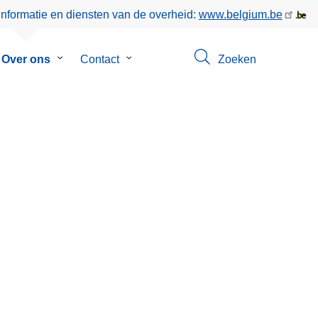
informatie en diensten van de overheid:
www.belgium.be
menu
Over ons
Submenu
Contact
Submenu
Zoeken
van
van
eer
Over
Contact
ons