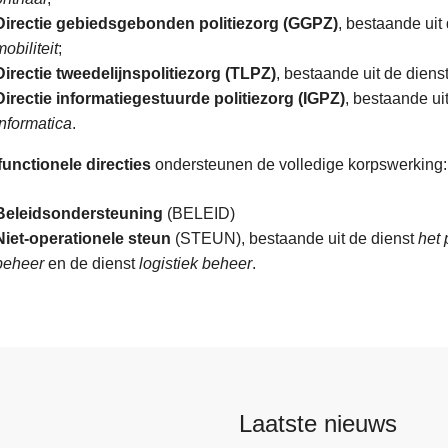
Directie gebiedsgebonden politiezorg (GGPZ)
, bestaande uit
mobiliteit
;
Directie tweedelijnspolitiezorg (TLPZ)
, bestaande uit de diens
Directie informatiegestuurde politiezorg (IGPZ)
, bestaande ui
informatica
.
functionele directies
ondersteunen de volledige korpswerking:
Beleidsondersteuning
(BELEID)
Niet-operationele steun
(STEUN), bestaande uit de dienst
het 
beheer
en de dienst
logistiek beheer
.
Laatste nieuws