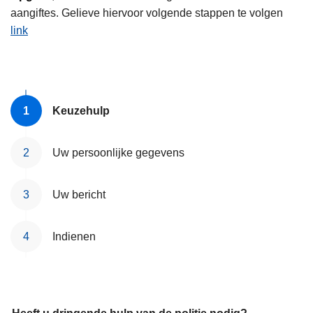
n
aangiftes. Gelieve hiervoor volgende stappen te volgen
h
link
o
u
d
g
Keuzehulp
a
a
n
Uw persoonlijke gegevens
Uw bericht
Indienen