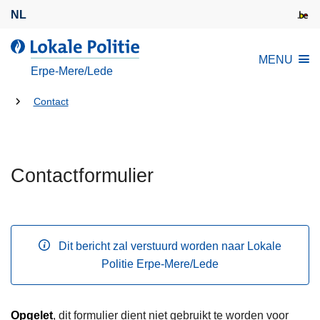
O
NL
v
e
d
MENU
r
e
Erpe-Mere/Lede
s
L
l
U
o
Contact
a
k
bent
a
a
hier:
n
l
e
Contactformulier
e
n
P
n
o
a
l
a
i
Dit bericht zal verstuurd worden naar Lokale
r
t
Politie Erpe-Mere/Lede
d
i
e
e
i
Opgelet
, dit formulier dient niet gebruikt te worden voor