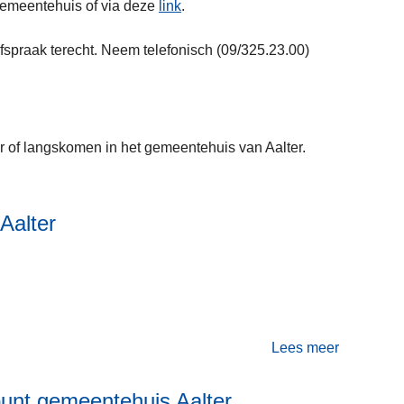
 gemeentehuis of via deze
link
.
fspraak terecht. Neem telefonisch (09/325.23.00)
r of langskomen in het gemeentehuis van Aalter.
Aalter
Lees meer
o
v
unt gemeentehuis Aalter