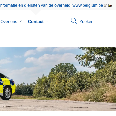
informatie en diensten van de overheid:
www.belgium.be
menu
Over ons
Submenu
Contact
Submenu
Zoeken
van
van
eer
Over
Contact
ons