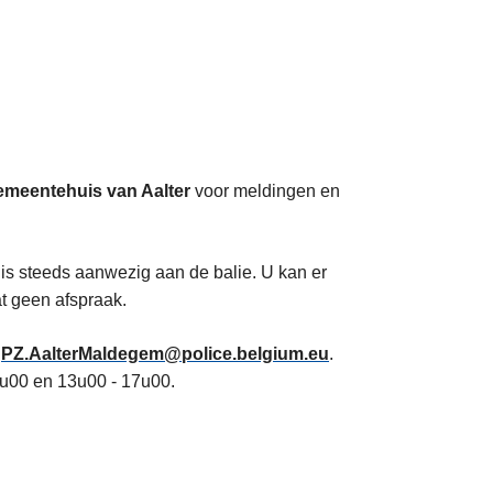
emeentehuis van Aalter
voor meldingen en
is steeds aanwezig aan de balie. U kan er
at geen afspraak.
r
PZ.AalterMaldegem@police.belgium.eu
.
2u00 en 13u00 - 17u00.