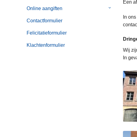
Een af
van
Online aangiften
Submenu
Noodnummer
van
In ons
Contactformulier
Online
contac
aangiften
Felicitatieformulier
Dring
Klachtenformulier
Wij zi
In gev