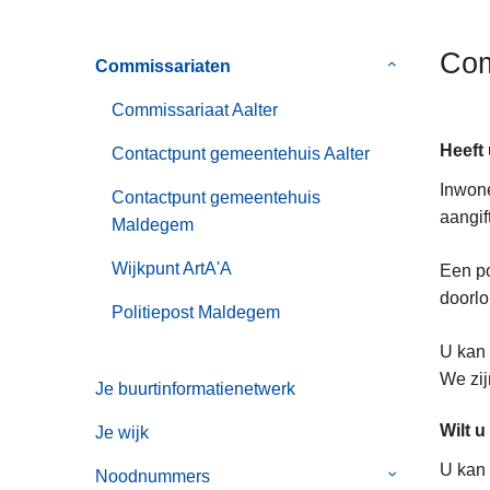
n
h
Com
Commissariaten
Submenu
o
van
u
Commissariaat Aalter
Commissaria
d
Heeft
g
Contactpunt gemeentehuis Aalter
a
Inwone
Contactpunt gemeentehuis
a
aangift
Maldegem
n
Wijkpunt ArtA'A
Een po
doorlo
Politiepost Maldegem
U kan 
We zij
Je buurtinformatienetwerk
Wilt 
Je wijk
U kan 
Noodnummers
Submenu