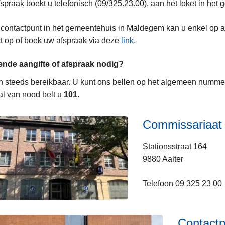
spraak boekt u telefonisch (09/325.23.00), aan het loket in het
s
 contactpunt in het gemeentehuis in Maldegem kan u enkel op a
t op of boek uw afspraak via deze
link
.
ende aangifte of afspraak nodig?
jn steeds bereikbaar. U kunt ons bellen op het algemeen numme
al van nood belt u
101
.
Commissariaat 
Stationsstraat 164
9880 Aalter
Telefoon 09 325 23 00
Contactp