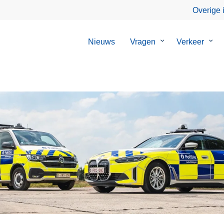
Overige 
Nieuws
Vragen
Submenu
Verkeer
Sub
van
van
Vragen
Verk