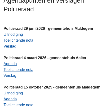
Agendapunten en verslagen
n
Politieraad
h
o
u
d
Politieraad 29 juni 2026 - gemeentehuis Maldegem
g
Uitnodiging
a
Toelichtende nota
a
Verslag
n
Politieraad 4 maart 2026 - gemeentehuis Aalter
Agenda
Toelichtende nota
Verslag
Politieraad 15 oktober 2025 - gemeentehuis Maldegem
Uitnodiging
Agenda
Toelichtende nota