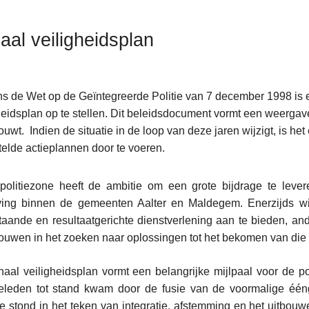
aal veiligheidsplan
s de Wet op de Geïntegreerde Politie van 7 december 1998 is 
heidsplan op te stellen. Dit beleidsdocument vormt een weergave
uwt. Indien de situatie in de loop van deze jaren wijzigt, is he
elde actieplannen door te voeren.
olitiezone heeft de ambitie om een grote bijdrage te lever
ing binnen de gemeenten Aalter en Maldegem. Enerzijds will
aande en resultaatgerichte dienstverlening aan te bieden, and
uwen in het zoeken naar oplossingen tot het bekomen van die
naal veiligheidsplan vormt een belangrijke mijlpaal voor de p
geleden tot stand kwam door de fusie van de voormalige é
e stond in het teken van integratie, afstemming en het uitbou