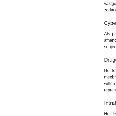
vastge
zodat 
Cybe
Als p
afhand
subjec
Drug
Het fe
meebre
willen
repres
Intra
Het f