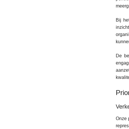
meerg
Bij he
inzich
organi
kunnen
De bes
engage
aanze
kwalit
Prio
Verke
Onze p
repres