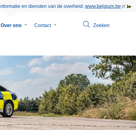
informatie en diensten van de overheid:
www.belgium.be
menu
Over ons
Submenu
Contact
Submenu
Zoeken
van
van
eer
Over
Contact
ons