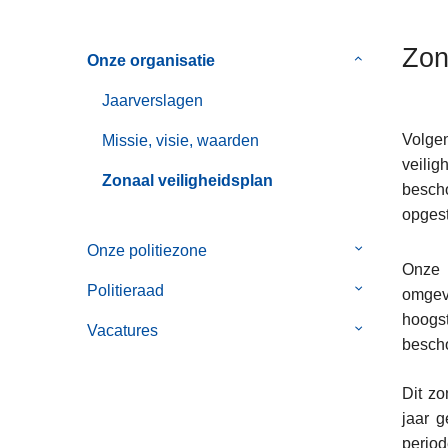
n
h
Zon
Onze organisatie
Submenu
o
van
u
Jaarverslagen
Onze
d
organisatie
g
Volgen
Missie, visie, waarden
a
veilig
Zonaal veiligheidsplan
a
bescho
n
opgest
Onze politiezone
Submenu
Onze p
van
Politieraad
Submenu
omgev
Onze
van
hoogst
politiezone
Vacatures
Submenu
Politieraad
bescho
van
Vacatures
Dit zo
jaar 
period