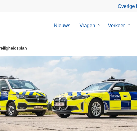
Overige 
Nieuws
Vragen
Submenu
Verkeer
Sub
van
van
Vragen
Verk
eiligheidsplan