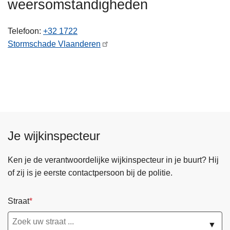
weersomstandigheden
n
h
Telefoon
+32 1722
o
Stormschade Vlaanderen
u
d
g
a
a
n
Je wijkinspecteur
Ken je de verantwoordelijke wijkinspecteur in je buurt? Hij
of zij is je eerste contactpersoon bij de politie.
Straat
▼