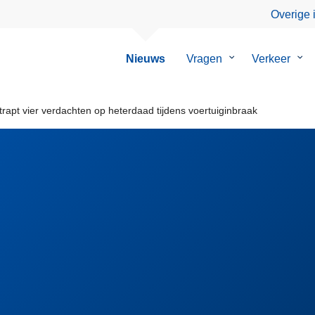
Overige 
Nieuws
Vragen
Submenu
Verkeer
Su
van
van
Vragen
Ver
rapt vier verdachten op heterdaad tijdens voertuiginbraak