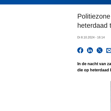
n
h
Politiezon
o
u
heterdaad t
d
g
Di 8.10.2024 - 16:14
a
a
n
In de nacht van z
die op heterdaad 