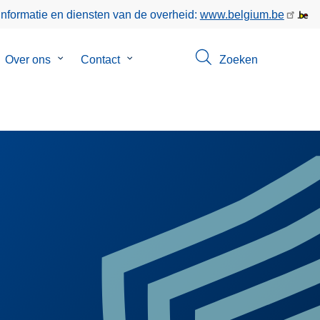
informatie en diensten van de overheid:
www.belgium.be
bmenu
Over ons
Submenu
Contact
Submenu
Zoeken
van
van
keer
Over
Contact
ons