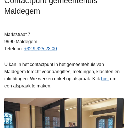
Contactpunt gemeentehuis
n
Maldegem
h
o
u
d
Marktstraat 7
g
9990
Maldegem
a
Telefoon
+32 9 325 23 00
a
n
U kan in het contactpunt in het gemeentehuis van
Maldegem terecht voor aangiftes, meldingen, klachten en
inlichtingen. We werken enkel op afspraak. Klik
hier
om
een afspraak te maken.