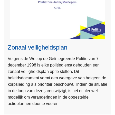
s
i
e
,
w
a
a
Zonaal veiligheidsplan
r
d
Volgens de Wet op de Geïntegreerde Politie van 7
L
e
december 1998 is elke politiedienst gehouden een
e
n
zonaal veiligheidsplan op te stellen. Dit
e
beleidsdocument vormt een weergave van hetgeen de
s
korpsleiding als prioritair beschouwt. Indien de situatie
m
in de loop van deze jaren wijzigt, is het echter wel
e
mogelijk om veranderingen in de opgestelde
e
actieplannen door te voeren.
r
o