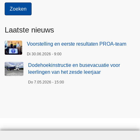
d
s
p
l
Laatste nieuws
a
n
Voorstelling en eerste resultaten PROA-team
Di 30.06.2026 - 9:00
Dodehoekinstructie en busevacuatie voor
leerlingen van het zesde leerjaar
Do 7.05.2026 - 15:00