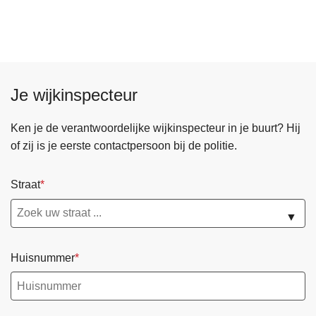
v
e
r
Z
o
Je wijkinspecteur
n
a
a
Ken je de verantwoordelijke wijkinspecteur in je buurt? Hij
l
of zij is je eerste contactpersoon bij de politie.
v
e
Straat
i
l
▼
i
g
Huisnummer
h
e
i