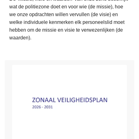
wat de politiezone doet en voor wie (de missie), hoe
s
we onze opdrachten willen vervullen (de visie) en
m
welke individuele kenmerken elk personeelslid moet
e
hebben om de missie en visie te verwezenlijken (de
e
waarden).
r
o
v
e
r
M
i
s
s
i
e
,
v
i