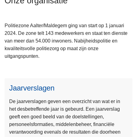
Onze organisatie
n
h
o
Politiezone Aalter/Maldegem ging van start op 1 januari
u
2024. De zone telt 143 medewerkers en staat ten dienste
d
van meer dan 54.000 inwoners. Nabijheidspolitie en
g
kwaliteitsvolle politiezorg op maat zijn onze
a
uitgangspunten.
a
n
Jaarverslagen
L
e
De jaarverslagen geven een overzicht van wat er in
e
het desbetreffende jaar is gebeurd. Een jaarverslag
s
geeft een goed beeld van de doelstellingen,
m
personeelsformaties, middelenbeheer, financiële
e
verantwoording evenals de resultaten die doorheen
e