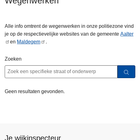
Wegenwerken
n
h
o
Alle info omtrent de wegenwerken in onze politiezone vind
u
je op de respectievelijke websites van de gemeente
Aalter
d
en
Maldegem
.
g
a
Zoeken
a
n
Geen resultaten gevonden.
Je wijkinspecteur