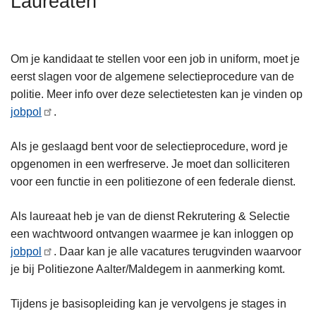
Laureaten
n
h
o
Om je kandidaat te stellen voor een job in uniform, moet je
u
eerst slagen voor de algemene selectieprocedure van de
d
politie. Meer info over deze selectietesten kan je vinden op
g
jobpol
.
a
a
Als je geslaagd bent voor de selectieprocedure, word je
n
opgenomen in een werfreserve. Je moet dan solliciteren
voor een functie in een politiezone of een federale dienst.
Als laureaat heb je van de dienst Rekrutering & Selectie
een wachtwoord ontvangen waarmee je kan inloggen op
jobpol
. Daar kan je alle vacatures terugvinden waarvoor
je bij Politiezone Aalter/Maldegem in aanmerking komt.
Tijdens je basisopleiding kan je vervolgens je stages in