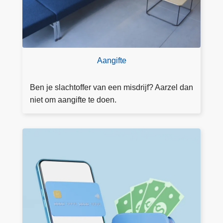
Aangifte
Ben je slachtoffer van een misdrijf? Aarzel dan
niet om aangifte te doen.
V
e
rl
o
r
e
n