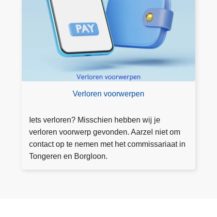
v
o
o
r
w
e
r
p
Verloren voorwerpen
e
n
Iets verloren? Misschien hebben wij je
verloren voorwerp gevonden. Aarzel niet om
contact op te nemen met het commissariaat in
Tongeren en Borgloon.