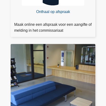
s
p
Onthaal op afspraak
r
a
Maak online een afspraak voor een aangifte of
a
melding in het commissariaat
k
D
o
e
a
a
n
g
ift
e