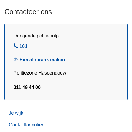
n
a
p
Contacteer ons
l
r
s
e
S
v
p
Dringende politiehulp
e
o
n
B
101
r
t
e
t
Een afspraak maken
i
l
b
e
e
Politiezone Haspengouw:
d
r
011 49 44 00
i
j
f
Je wijk
v
a
Contactformulier
n