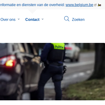
informatie en diensten van de overheid:
www.belgium.be
menu
Over ons
Submenu
Contact
Submenu
Zoeken
van
van
eer
Over
Contact
ons