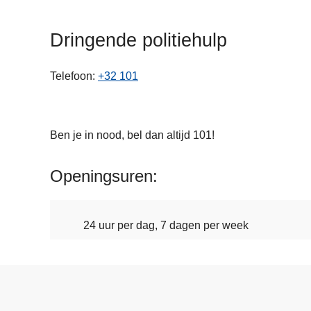
n
h
Dringende politiehulp
o
u
Telefoon
+32 101
d
g
a
a
Ben je in nood, bel dan altijd 101!
n
Openingsuren
24 uur per dag, 7 dagen per week