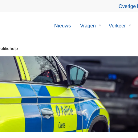
Overige 
Nieuws
Vragen
Submenu
Verkeer
Sub
van
van
Vragen
Verk
litiehulp