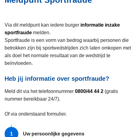
Meldpunt Sportfraude
i
n
e
h
o
Via dit meldpunt kan iedere burger
informatie inzake
u
sportfraude
melden.
d
Sportfraude is een vorm van bedrog waarbij personen die
g
betrokken zijn bij sportwedstrijden zich laten omkopen met
a
als doel het normale resultaat van de wedstrijd te
a
beïnvloeden.
n
Heb jij informatie over sportfraude?
Meld dit via het telefoonnummer
0800/44 44 2
(gratis
nummer bereikbaar 24/7).
Of via onderstaand formulier.
Uw persoonlijke gegevens