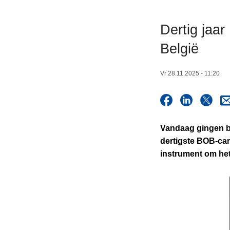
n
h
Dertig jaa
o
België
u
d
g
Vr 28.11.2025 - 11:20
a
a
n
Vandaag gingen bi
dertigste BOB-cam
instrument om het