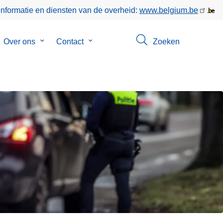
informatie en diensten van de overheid:
www.belgium.be
bmenu
Over ons
Submenu
Contact
Submenu
Zoeken
van
van
keer
Over
Contact
ons