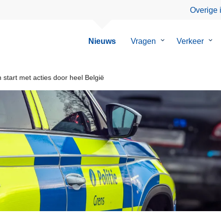
Overige 
Nieuws
Vragen
Submenu
Verkeer
Su
van
van
Vragen
Ver
start met acties door heel België