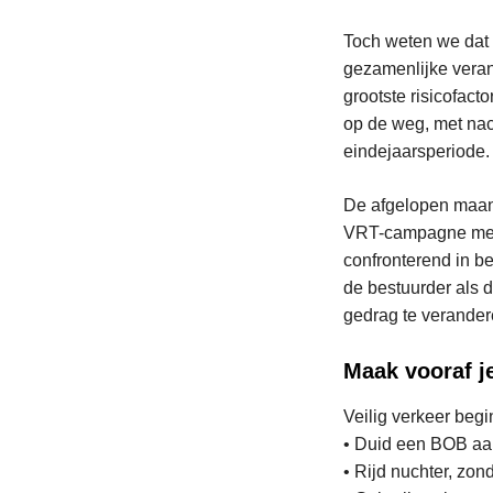
Toch weten we dat h
gezamenlijke verant
grootste risicofact
op de weg, met nac
eindejaarsperiode.
De afgelopen maan
VRT-campagne met 
confronterend in b
de bestuurder als 
gedrag te verander
Maak vooraf je
Veilig verkeer begin
• Duid een BOB aa
• Rijd nuchter, zon