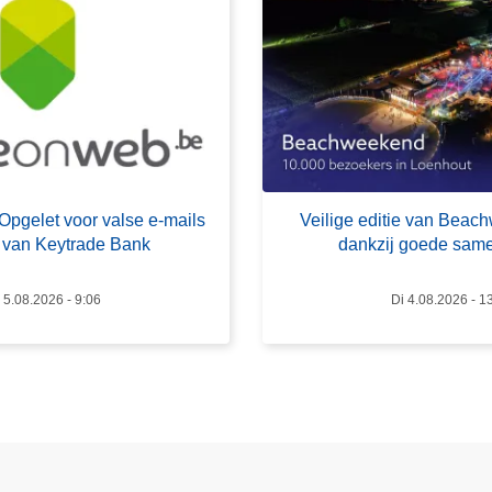
o
v
e
r
V
e
i
l
elet voor valse e-mails
Veilige editie van Bea
i
 van Keytrade Bank
dankzij goede sam
g
e
5.08.2026 - 9:06
Di 4.08.2026 - 1
e
d
i
t
i
e
v