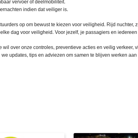
nbaar vervoer of deelmobiliteit.
overnachten indien dat veiliger is.
tuurders op om bewust te kiezen voor veiligheid. Rijd nuchter, 
elke dag voor veiligheid. Voor jezelf, je passagiers en iedereen
 wil over onze controles, preventieve acties en veilig verkeer, v
n we updates, tips en adviezen om samen te blijven werken aan 
L
e
e
s
m
e
e
r