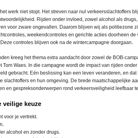
et werk niet stopt. Het streven naar nul verkeersslachtoffers blij
woordelijkheid. Rijden onder invloed, zowel alcohol als drugs, 
oren voor zware ongevallen. Daarom blijven wij als politiezone 
htcontroles, weekendcontroles en gerichte acties doorheen de 
 Deze controles blijven ook na de wintercampagne doorgaan.
den kreeg het thema extra aandacht door zowel de BOB-campa
Tom Waes. In die campagne wordt de impact van rijden onder 
eeld gebracht. Eén beslissing kan een leven veranderen, en dat 
de slachtoffers en hun omgeving. De brede maatschappelijke a
en en gespreksonderwerpen rond verkeersveiligheid leefbaar t
 veilige keuze
t voor je vertrekt.
n.
der alcohol en zonder drugs.