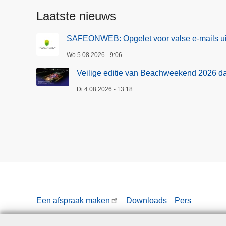
l
Laatste nieuws
e
t
SAFEONWEB: Opgelet voor valse e-mails ui
v
Wo 5.08.2026 - 9:06
o
o
Veilige editie van Beachweekend 2026 d
r
Di 4.08.2026 - 13:18
v
a
l
s
e
e
-
m
a
Een afspraak maken
Downloads
Pers
i
l