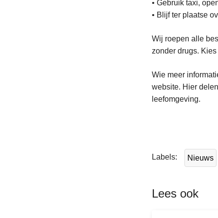
• Gebruik taxi, ope
• Blijf ter plaatse 
Wij roepen alle bes
zonder drugs. Kies 
Wie meer informatie
website. Hier dele
leefomgeving.
L
e
e
Labels
Nieuws
s
m
e
Lees ook
e
r