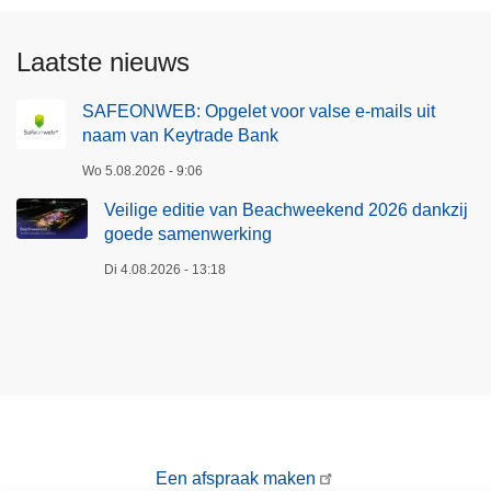
r
p
z
i
Laatste nieuws
o
n
e
b
SAFEONWEB: Opgelet voor valse e-mails uit
k
e
naam van Keytrade Bank
n
s
a
Wo 5.08.2026 - 9:06
l
a
a
Veilige editie van Beachweekend 2026 dankzij
r
g
goede samenwerking
d
g
Di 4.08.2026 - 13:18
o
e
d
n
e
o
k
m
a
e
t
n
i
n
Een afspraak maken