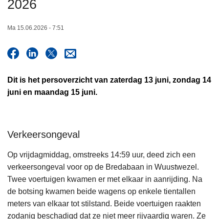
2026
n
h
Ma 15.06.2026 - 7:51
o
u
d
g
Dit is het persoverzicht van zaterdag 13 juni, zondag 14
a
juni en maandag 15 juni.
a
n
Verkeersongeval
Op vrijdagmiddag, omstreeks 14:59 uur, deed zich een
verkeersongeval voor op de Bredabaan in Wuustwezel.
Twee voertuigen kwamen er met elkaar in aanrijding. Na
de botsing kwamen beide wagens op enkele tientallen
meters van elkaar tot stilstand. Beide voertuigen raakten
zodanig beschadigd dat ze niet meer rijvaardig waren. Ze