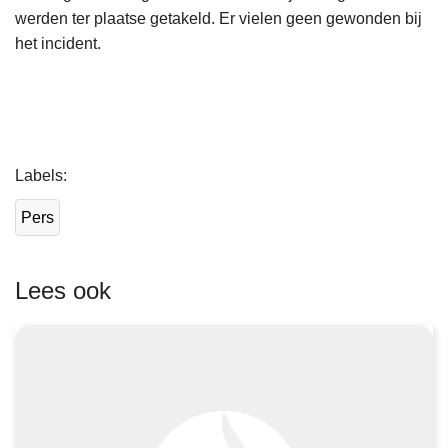
werden ter plaatse getakeld. Er vielen geen gewonden bij
het incident.
L
Labels
e
e
Pers
s
m
e
Lees ook
e
r
o
v
e
r