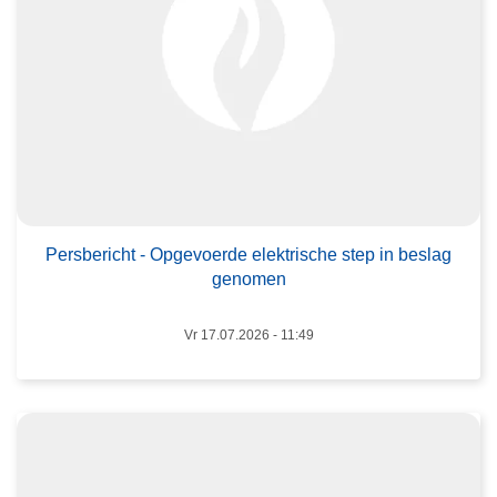
P
e
r
s
b
e
r
i
L
c
e
h
Persbericht - Opgevoerde elektrische step in beslag
e
genomen
t
s
-
m
Vr 17.07.2026 - 11:49
O
e
p
e
g
r
e
o
v
v
o