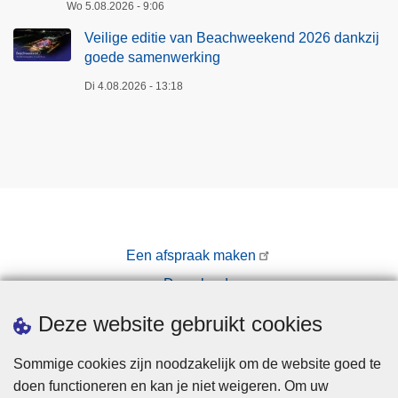
a
Wo 5.08.2026 - 9:06
l
a
a
Veilige editie van Beachweekend 2026 dankzij
r
g
goede samenwerking
d
g
Di 4.08.2026 - 13:18
o
e
d
n
e
o
k
m
a
e
t
n
i
n
Een afspraak maken
E
Downloads
s
Pers
s
Deze website gebruikt cookies
e
n
Sommige cookies zijn noodzakelijk om de website goed te
doen functioneren en kan je niet weigeren. Om uw