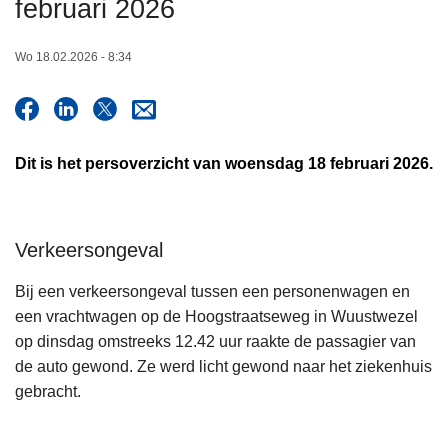
februari 2026
n
h
Wo 18.02.2026 - 8:34
o
u
d
g
Dit is het persoverzicht van woensdag 18 februari 2026.
a
a
n
Verkeersongeval
Bij een verkeersongeval tussen een personenwagen en
een vrachtwagen op de Hoogstraatseweg in Wuustwezel
op dinsdag omstreeks 12.42 uur raakte de passagier van
de auto gewond. Ze werd licht gewond naar het ziekenhuis
gebracht.