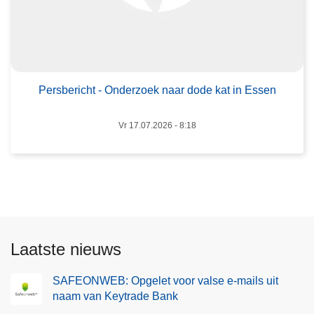
b
e
e
k
r
t
i
r
c
i
h
Persbericht - Onderzoek naar dode kat in Essen
s
t
c
-
Vr 17.07.2026 - 8:18
h
O
e
n
s
d
t
e
e
r
p
z
i
Laatste nieuws
o
n
e
b
SAFEONWEB: Opgelet voor valse e-mails uit
k
e
naam van Keytrade Bank
n
s