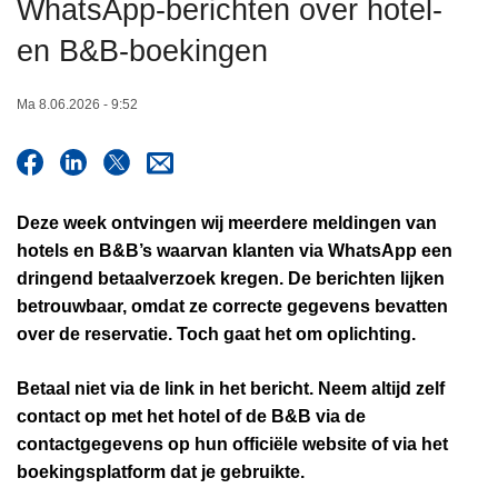
WhatsApp-berichten over hotel-
n
h
en B&B-boekingen
o
u
Ma 8.06.2026 - 9:52
d
g
a
a
Deze week ontvingen wij meerdere meldingen van
n
hotels en B&B’s waarvan klanten via WhatsApp een
dringend betaalverzoek kregen. De berichten lijken
betrouwbaar, omdat ze correcte gegevens bevatten
over de reservatie. Toch gaat het om oplichting.
Betaal niet via de link in het bericht. Neem altijd zelf
contact op met het hotel of de B&B via de
contactgegevens op hun officiële website of via het
boekingsplatform dat je gebruikte.