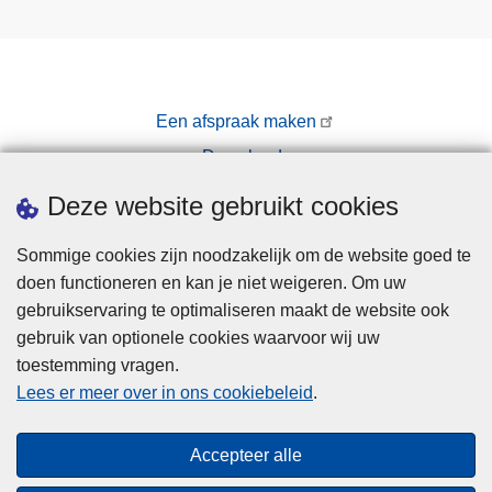
n
d
e
n
Een afspraak maken
i
e
Downloads
u
Pers
Deze website gebruikt cookies
w
s
Sommige cookies zijn noodzakelijk om de website goed te
t
doen functioneren en kan je niet weigeren. Om uw
e
gebruikservaring te optimaliseren maakt de website ook
o
gebruik van optionele cookies waarvoor wij uw
p
toestemming vragen.
Disclaimer
l
Lees er meer over in ons cookiebeleid
.
i
Privacy
c
Cookies
Accepteer alle
h
Toegankelijkheid
t