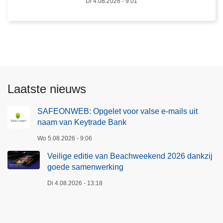
m
Di 4.08.2026 - 9:01
n
v
g
a
t
n
r
K
e
e
n
y
d
Laatste nieuws
t
s
r
2
SAFEONWEB: Opgelet voor valse e-mails uit
a
0
naam van Keytrade Bank
d
2
e
Wo 5.08.2026 - 9:06
6
B
:
Veilige editie van Beachweekend 2026 dankzij
a
goede samenwerking
h
n
e
Di 4.08.2026 - 13:18
k
r
k
e