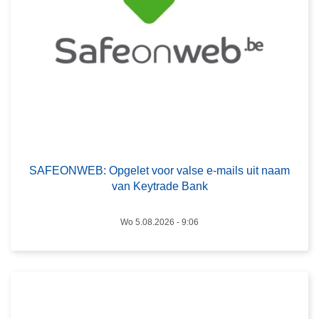
O
N
W
E
B
:
O
p
L
g
e
SAFEONWEB: Opgelet voor valse e-mails uit naam
e
e
van Keytrade Bank
l
s
e
m
Wo 5.08.2026 - 9:06
t
e
v
e
o
r
o
o
r
v