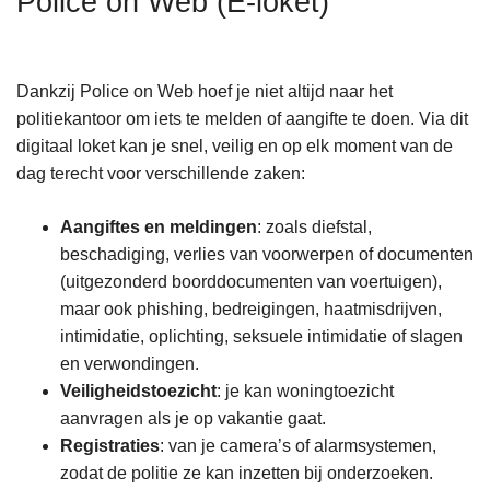
Police on Web (E-loket)
n
h
o
Dankzij Police on Web hoef je niet altijd naar het
u
politiekantoor om iets te melden of aangifte te doen. Via dit
d
digitaal loket kan je snel, veilig en op elk moment van de
g
dag terecht voor verschillende zaken:
a
a
Aangiftes en meldingen
: zoals diefstal,
n
beschadiging, verlies van voorwerpen of documenten
(uitgezonderd boorddocumenten van voertuigen),
maar ook phishing, bedreigingen, haatmisdrijven,
intimidatie, oplichting, seksuele intimidatie of slagen
en verwondingen.
Veiligheidstoezicht
: je kan woningtoezicht
aanvragen als je op vakantie gaat.
Registraties
: van je camera’s of alarmsystemen,
zodat de politie ze kan inzetten bij onderzoeken.