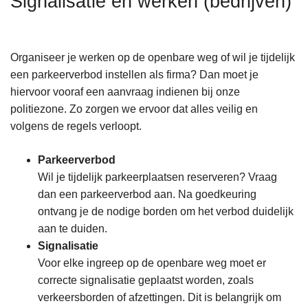
Signalisatie en werken (bedrijven)
n
h
o
Organiseer je werken op de openbare weg of wil je tijdelijk
u
een parkeerverbod instellen als firma? Dan moet je
d
hiervoor vooraf een aanvraag indienen bij onze
g
politiezone. Zo zorgen we ervoor dat alles veilig en
a
volgens de regels verloopt.
a
n
Parkeerverbod
Wil je tijdelijk parkeerplaatsen reserveren? Vraag
dan een parkeerverbod aan. Na goedkeuring
ontvang je de nodige borden om het verbod duidelijk
aan te duiden.
Signalisatie
Voor elke ingreep op de openbare weg moet er
correcte signalisatie geplaatst worden, zoals
verkeersborden of afzettingen. Dit is belangrijk om