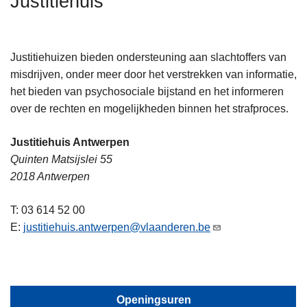
Justitiehuis
n
h
o
Justitiehuizen bieden ondersteuning aan slachtoffers van
u
misdrijven, onder meer door het verstrekken van informatie,
d
het bieden van psychosociale bijstand en het informeren
g
over de rechten en mogelijkheden binnen het strafproces.
a
a
Justitiehuis Antwerpen
n
Quinten Matsijslei 55
2018 Antwerpen
T: 03 614 52 00
E:
justitiehuis.antwerpen@vlaanderen.be
Openingsuren