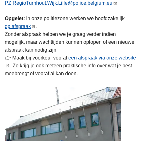
PZ.RegioTurnhout.Wijk.Lille@police.belgium.eu
n
h
Opgelet:
In onze politiezone werken we hoofdzakelijk
o
op afspraak
.
u
Zonder afspraak helpen we je graag verder indien
d
mogelijk, maar wachttijden kunnen oplopen of een nieuwe
g
afspraak kan nodig zijn.
a
👉 Maak bij voorkeur vooraf
een afspraak via onze website
a
. Zo krijg je ook meteen praktische info over wat je best
n
meebrengt of vooraf al kan doen.