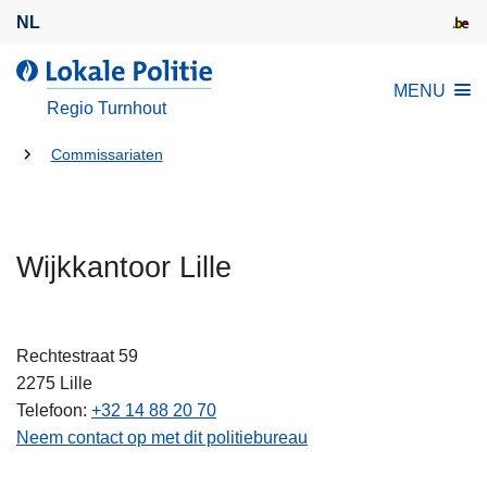
O
NL
v
e
d
MENU
r
e
Regio Turnhout
s
L
l
U
o
Commissariaten
a
k
bent
a
a
hier:
n
l
e
Wijkkantoor Lille
e
n
P
n
o
a
l
Rechtestraat 59
a
i
2275
Lille
r
t
Telefoon
+32 14 88 20 70
d
i
Neem contact op met dit politiebureau
e
e
i