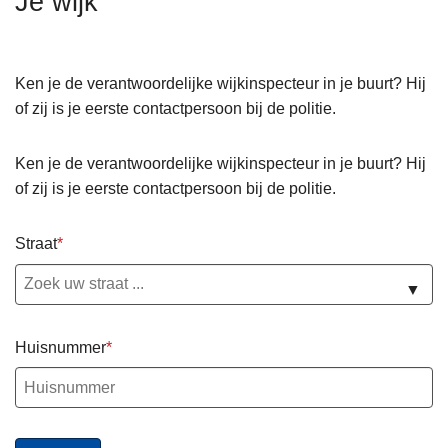
Je wijk
n
h
o
Ken je de verantwoordelijke wijkinspecteur in je buurt? Hij
u
of zij is je eerste contactpersoon bij de politie.
d
g
Ken je de verantwoordelijke wijkinspecteur in je buurt? Hij
a
of zij is je eerste contactpersoon bij de politie.
a
n
Straat
▼
Huisnummer