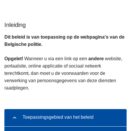
n
h
o
Inleiding
u
d
Dit beleid is van toepassing op de webpagina's van de
g
Belgische politie.
a
a
Opgelet!
Wanneer u via een link op een
andere
website,
n
portaalsite, online applicatie of sociaal netwerk
terechtkomt, dan moet u de voorwaarden voor de
verwerking van persoonsgegevens van deze diensten
raadplegen.
Toepassingsgebied van het beleid