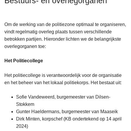
Bestuurs- en overlegorganen
n
h
o
Om de werking van de politiezone optimaal te organiseren,
u
vindt regelmatig overleg plaats tussen verschillende
d
betrokken partijen. Hieronder lichten we de belangrijkste
g
overlegorganen toe:
a
a
Het Politiecollege
n
Het politiecollege is verantwoordelijk voor de organisatie
en het beheer van het lokaal politiekorps. Het bestaat uit:
Sofie Vandeweerd, burgemeester van Dilsen-
Stokkem
Gunter Haeldermans, burgemeester van Maaseik
Dirk Minten, korpschef (KB ondertekend op 14 april
2024)