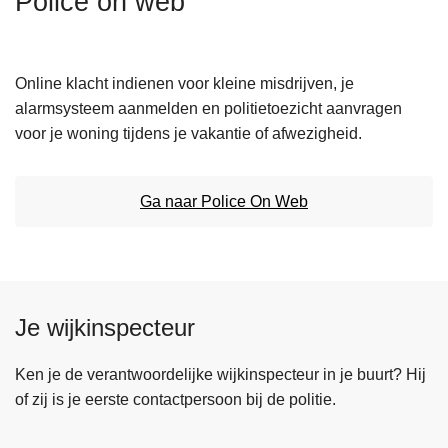
Police on web
n
h
o
Online klacht indienen voor kleine misdrijven, je
u
alarmsysteem aanmelden en politietoezicht aanvragen
d
voor je woning tijdens je vakantie of afwezigheid.
g
a
a
Ga naar Police On Web
n
Je wijkinspecteur
Ken je de verantwoordelijke wijkinspecteur in je buurt? Hij
of zij is je eerste contactpersoon bij de politie.