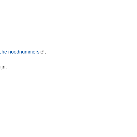
sche noodnummers
.
jn: