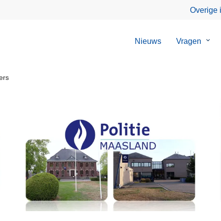
Overige 
Nieuws
Vragen
Sub
van
Vrag
ers