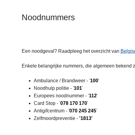
n
h
Noodnummers
o
u
d
g
a
Een noodgeval? Raadpleeg het overzicht van
Belgi
a
n
Enkele belangrijke nummers, die algemeen bekend zi
Ambulance / Brandweer - '
100
'
Noodhulp politie - '
101
'
Europees noodnummer - '
112
'
Card Stop - '
078 170 170
'
Antigifcentrum - '
070 245 245
'
Zelfmoordpreventie -
'1813'