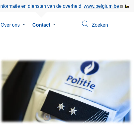
informatie en diensten van de overheid:
www.belgium.be
menu
Over ons
Submenu
Contact
Submenu
Zoeken
van
van
en
Over
Contact
ons