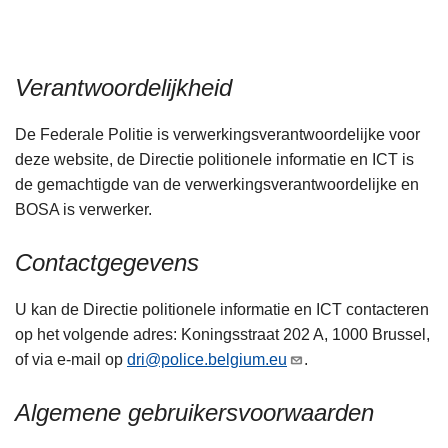
n
h
o
Verantwoordelijkheid
u
d
De Federale Politie is verwerkingsverantwoordelijke voor
g
deze website, de Directie politionele informatie en ICT is
a
de gemachtigde van de verwerkingsverantwoordelijke en
a
BOSA is verwerker.
n
Contactgegevens
U kan de Directie politionele informatie en ICT contacteren
op het volgende adres: Koningsstraat 202 A, 1000 Brussel,
of via e-mail op
dri@police.belgium.eu
.
Algemene gebruikersvoorwaarden