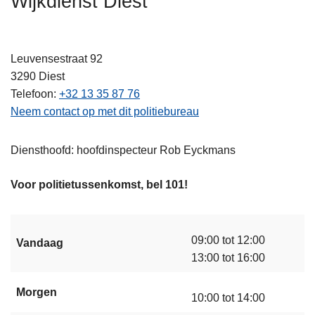
Wijkdienst Diest
n
h
o
Leuvensestraat 92
u
3290
Diest
d
Telefoon
+32 13 35 87 76
g
Neem contact op met dit politiebureau
a
a
Diensthoofd: hoofdinspecteur Rob Eyckmans
n
Voor politietussenkomst, bel 101!
09:00 tot 12:00
Vandaag
13:00 tot 16:00
Morgen
10:00 tot 14:00