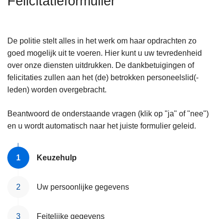
Felicitatieformulier
n
h
o
De politie stelt alles in het werk om haar opdrachten zo
u
goed mogelijk uit te voeren. Hier kunt u uw tevredenheid
d
over onze diensten uitdrukken. De dankbetuigingen of
g
felicitaties zullen aan het (de) betrokken personeelslid(-
a
leden) worden overgebracht.
a
n
Beantwoord de onderstaande vragen (klik op "ja" of "nee")
en u wordt automatisch naar het juiste formulier geleid.
Keuzehulp
Uw persoonlijke gegevens
Feitelijke gegevens