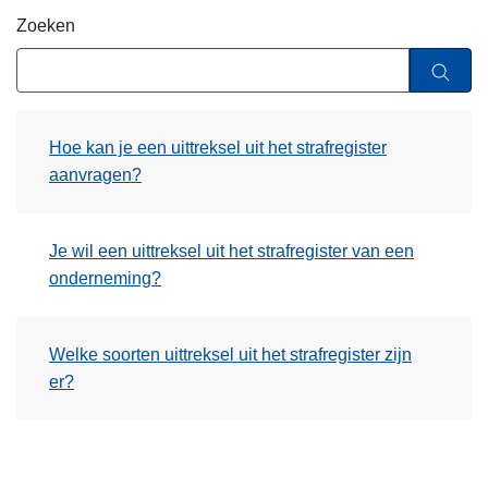
n
Zoeken
h
o
u
d
Hoe kan je een uittreksel uit het strafregister
g
aanvragen?
a
a
n
Je wil een uittreksel uit het strafregister van een
onderneming?
Welke soorten uittreksel uit het strafregister zijn
er?