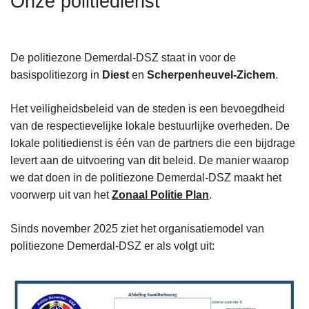
Onze politiedienst
n
h
o
De politiezone Demerdal-DSZ staat in voor de
u
basispolitiezorg in
Diest
en
Scherpenheuvel-Zichem
.
d
g
Het veiligheidsbeleid van de steden is een bevoegdheid
a
van de respectievelijke lokale bestuurlijke overheden. De
a
lokale politiedienst is één van de partners die een bijdrage
n
levert aan de uitvoering van dit beleid. De manier waarop
we dat doen in de politiezone Demerdal-DSZ maakt het
voorwerp uit van het
Zonaal Politie Plan
.
Sinds november 2025 ziet het organisatiemodel van
politiezone Demerdal-DSZ er als volgt uit: