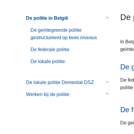
n
h
De p
De politie in België
Submenu
o
van
u
De geïntegreerde politie
De
d
gestructureerd op twee niveaus
politie
g
In Bel
in
a
geïnte
De federale politie
België
a
De lokale politie
n
De g
De fed
De lokale politie Demerdal-DSZ
Submenu
politi
van
Werken bij de politie
Submenu
De
van
lokale
De f
Werken
politie
bij
Demerdal-
De geï
de
DSZ
politie