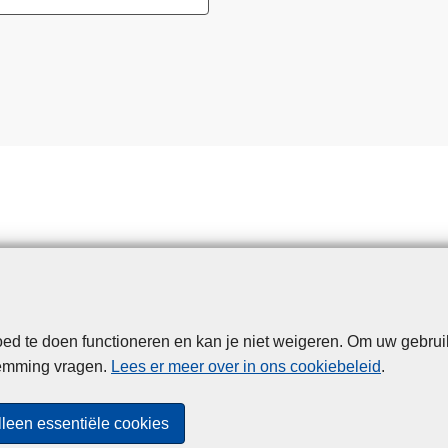
d te doen functioneren en kan je niet weigeren. Om uw gebrui
Disclaimer
Privacy
Cookies
Toegankelijkheid
temming vragen.
Lees er meer over in ons cookiebeleid
.
© 2026 Politie.be
lleen essentiële cookies