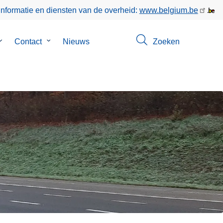
informatie en diensten van de overheid:
www.belgium.be
Submenu
Contact
Submenu
Nieuws
Zoeken
van
van
Over
Contact
ons