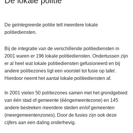
De lokale politie
n
h
o
De geïntegreerde politie telt meerdere lokale
u
politiediensten.
d
g
Bij de integratie van de verschillende politiediensten in
a
2001 waren er 196 lokale politiediensten. Ondertussen zijn
a
er al heel wat lokale politiediensten gefusioneerd en bij
n
andere politiezones ligt een voorstel tot fusie op tafel.
Hierdoor neemt het aantal lokale politiediensten af.
In 2001 vielen 50 politiezones samen met het grondgebied
van één stad of gemeente (ééngemeentezone) en 145
andere bestreken meerdere steden en/of gemeenten
(meergemeentenzones). Door de fusies zijn ook deze
cijfers aan een daling onderhevig.