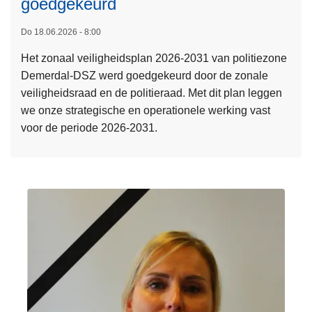
goedgekeurd
s
L
n
t
e
2
Do 18.06.2026 - 8:00
u
e
2
s
Het zonaal veiligheidsplan 2026-2031 van politiezone
s
j
2
Demerdal-DSZ werd goedgekeurd door de zonale
m
u
0
veiligheidsraad en de politieraad. Met dit plan leggen
e
n
2
we onze strategische en operationele werking vast
e
i
6
voor de periode 2026-2031.
r
2
o
0
v
2
e
6
r
Z
o
n
a
a
l