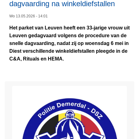
dagvaarding na winkeldiefstallen
L
i
e
e
n
i
Wo 13.05.2026 - 14:01
e
s
2
Het parket van Leuven heeft een 33-jarige vrouw uit
s
p
0
Leuven gedagvaard volgens de procedure van de
m
e
2
snelle dagvaarding, nadat zij op woensdag 6 mei in
e
c
6
Diest verschillende winkeldiefstallen pleegde in de
e
t
C&A, Rituals en HEMA.
r
e
o
u
v
r
e
V
r
a
P
n
e
e
r
s
s
s
b
a
e
V