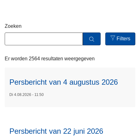
n
h
o
Zoeken
u
d
Filters
L
g
Open
e
a
filters
e
Er worden 2564 resultaten weergegeven
a
s
n
m
e
Persbericht van 4 augustus 2026
e
L
r
Di 4.08.2026 - 11:50
e
o
e
v
s
e
m
r
e
Persbericht van 22 juni 2026
P
e