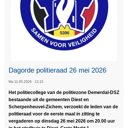
r
a
i
n
c
K
h
i
t
e
-
l
D
d
i
o
e
n
Dagorde politieraad 26 mei 2026
s
c
t
k
Ma 11.05.2026 - 13:15
-
S
Het politiecollege van de politiezone Demerdal-DSZ
n
bestaande uit de gemeenten Diest en
L
e
Scherpenheuvel-Zichem, verzoekt de leden van de
e
l
politieraad voor de eerste maal in zitting te
e
l
vergaderen op dinsdag 26 mei 2026 om 20.00 uur
s
e