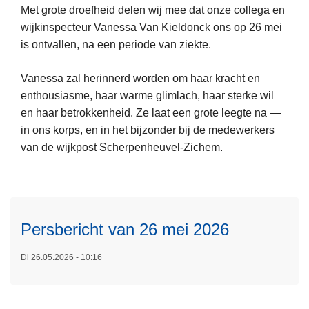
6
Met grote droefheid delen wij mee dat onze collega en
-
wijkinspecteur Vanessa Van Kieldonck ons op 26 mei
L
2
is ontvallen, na een periode van ziekte.
e
0
e
3
Vanessa zal herinnerd worden om haar kracht en
s
1
enthousiasme, haar warme glimlach, haar sterke wil
m
g
en haar betrokkenheid. Ze laat een grote leegte na —
e
o
in ons korps, en in het bijzonder bij de medewerkers
e
L
e
van de wijkpost Scherpenheuvel-Zichem.
r
e
d
o
e
g
v
s
e
e
m
k
r
e
Persbericht van 26 mei 2026
e
O
e
u
v
r
Di 26.05.2026 - 10:16
r
e
o
d
r
v
l
e