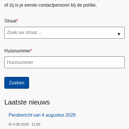
a
of zij is je eerste contactpersoon bij de politie.
/
t
g
0
v
i
4
Straat
a
n
/
n
a
2
▼
2
0
7
2
m
Huisnummer
6
a
a
r
t
2
0
Laatste nieuws
2
6
Persbericht van 4 augustus 2026
Di 4.08.2026 - 11:50