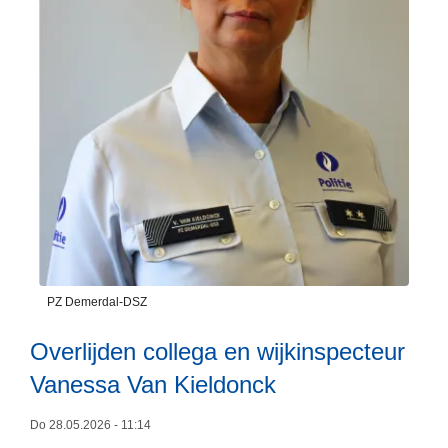
v
e
i
l
i
g
h
e
i
d
s
p
PZ Demerdal-DSZ
l
a
Overlijden collega en wijkinspecteur
n
Vanessa Van Kieldonck
2
0
Do 28.05.2026 - 11:14
2