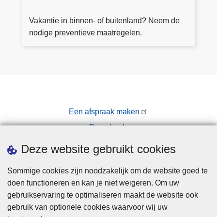
ij
el
a
ki
d
k
Vakantie in binnen- of buitenland? Neem de
n
je
nodige preventieve maatregelen.
s
af
p
w
e
e
ct
zi
e
g
u
h
r
Een afspraak maken
ei
Downloads
d
Pers
Deze website gebruikt cookies
Sommige cookies zijn noodzakelijk om de website goed te
doen functioneren en kan je niet weigeren. Om uw
gebruikservaring te optimaliseren maakt de website ook
gebruik van optionele cookies waarvoor wij uw