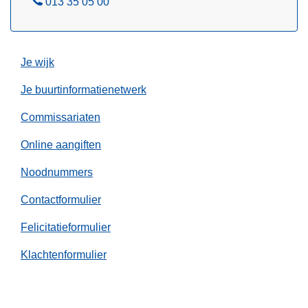
B
013 35 05 00
e
l
Je wijk
Je buurtinformatienetwerk
Commissariaten
Online aangiften
Noodnummers
Contactformulier
Felicitatieformulier
Klachtenformulier