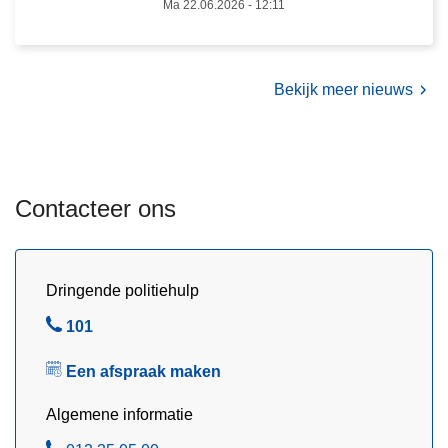
v
Ma 22.06.2026 - 12:11
a
n
2
Bekijk meer nieuws
2
j
u
n
Contacteer ons
i
2
0
2
Dringende politiehulp
6
B
101
e
Een afspraak maken
l
Algemene informatie