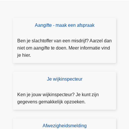
Aangifte - maak een afspraak
m
a
a
Ben je slachtoffer van een misdrijf? Aarzel dan
k
niet om aangifte te doen. Meer informatie vind
o
je hier.
nl
in
e
Je wijkinspecteur
Z
e
o
e
e
Ken je jouw wijkinspecteur? Je kunt zijn
n
k
gegevens gemakkelijk opzoeken.
af
j
p
e
r
w
Afwezigheidsmelding
M
a