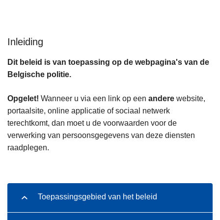
n
h
o
Inleiding
u
d
Dit beleid is van toepassing op de webpagina's van de
g
Belgische politie.
a
a
Opgelet!
Wanneer u via een link op een
andere
website,
n
portaalsite, online applicatie of sociaal netwerk
terechtkomt, dan moet u de voorwaarden voor de
verwerking van persoonsgegevens van deze diensten
raadplegen.
Toepassingsgebied van het beleid