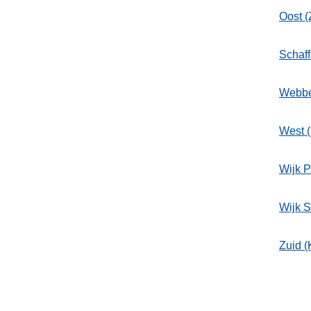
Oost (
Schaf
Webb
West 
Wijk P
Wijk S
Zuid 