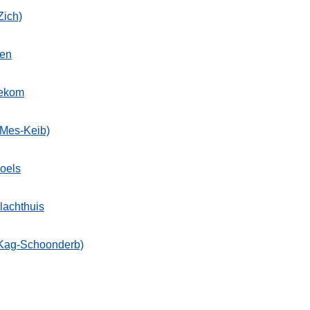
Zich)
fen
ekom
(Mes-Keib)
oels
lachthuis
(Kag-Schoonderb)