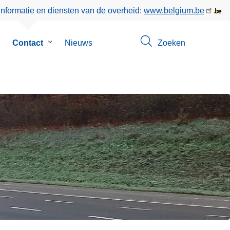
informatie en diensten van de overheid:
www.belgium.be
ubmenu
Contact
Submenu
Nieuws
Zoeken
an
van
ver
Contact
ns