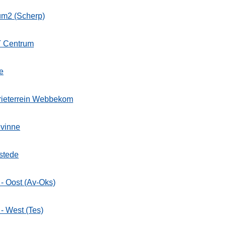
um2 (Scherp)
 Centrum
e
rieterrein Webbekom
vinne
stede
- Oost (Av-Oks)
- West (Tes)