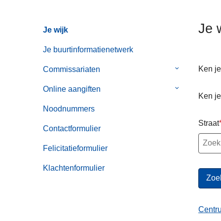
n
h
Je 
Je wijk
o
u
Je buurtinformatienetwerk
d
g
Ken je
Commissariaten
Submenu
a
van
Online aangiften
Submenu
a
Commissaria
Ken je
van
n
Noodnummers
Online
Straat
aangiften
Contactformulier
Felicitatieformulier
Klachtenformulier
Centr