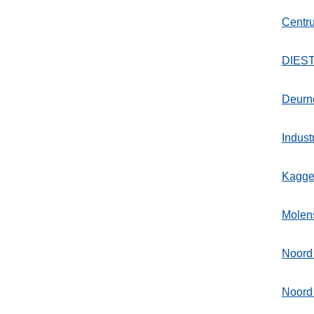
Centr
DIEST
Deurn
Indust
Kagge
Molen
Noord 
Noord 