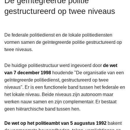
De geïntegreerde politie
n
gestructureerd op twee niveaus
h
o
u
d
De federale politiedienst en de lokale politiediensten
g
vormen samen de geïntegreerde politie gestructureerd op
a
twee niveaus.
a
n
De huidige politiestructuur werd ingevoerd door
de wet
van 7 december 1998
houdende "De organisatie van een
geïntegreerde politiedienst, gestructureerd op twee
niveaus". Er is een functionele band tussen het federale en
het lokale niveau. Beide niveaus zijn autonoom maar
werken nauw samen en zijn complementair. Er bestaat
geen hiërarchische band tussen hen.
De wet op het politieambt van 5 augustus 1992
bakent