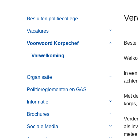
n
h
Ver
Besluiten politiecollege
o
u
Vacatures
Submenu
d
van
g
Beste 
Voorwoord Korpschef
Submenu
Vacatures
a
van
Verwelkoming
Welkom
a
Voorwoord
n
Korpschef
In een
Organisatie
Submenu
achter
van
Politiereglementen en GAS
Organisatie
Met de
Informatie
Submenu
korps,
van
Brochures
Submenu
Informatie
Verder
van
Sociale Media
Submenu
als in
Brochures
van
metee