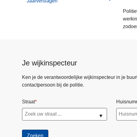
Jaarverslagen
Submenu
Sociale
van
Politi
Media
Jaarverslage
werkin
zodoen
Je wijkinspecteur
Ken je de verantwoordelijke wijkinspecteur in je buurt? 
contactpersoon bij de politie.
Straat
Huisnum
▼