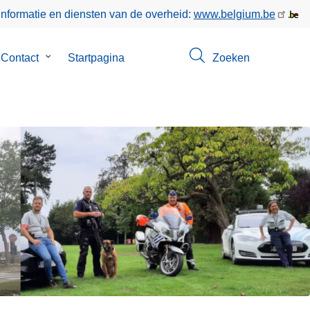
informatie en diensten van de overheid:
www.belgium.be
menu
Contact
Submenu
Startpagina
Zoeken
van
Contact