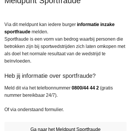
Meldpunt Sportfraude
n
h
o
Via dit meldpunt kan iedere burger
informatie inzake
u
sportfraude
melden.
d
Sportfraude is een vorm van bedrog waarbij personen die
g
betrokken zijn bij sportwedstrijden zich laten omkopen met
a
als doel het normale resultaat van de wedstrijd te
a
beïnvloeden.
n
Heb jij informatie over sportfraude?
Meld dit via het telefoonnummer
0800/44 44 2
(gratis
nummer bereikbaar 24/7).
Of via onderstaand formulier.
Ga naar het Meldpunt Sportfraude