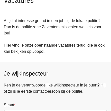
Vacatures
n
h
o
Altijd al interesse gehad in een job bij de lokale politie?
u
Dan is de politiezone Zaventem misschien wel iets voor
d
jou!
g
a
Hier vind je onze openstaande vacatures terug, die je ook
a
kan bekijken op Jobpol.
n
Je wijkinspecteur
Ken je de verantwoordelijke wijkinspecteur in je buurt? Hij
of zij is je eerste contactpersoon bij de politie.
Straat