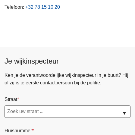
n
Telefoon
+32 78 15 10 20
h
o
u
d
g
a
a
Je wijkinspecteur
n
Ken je de verantwoordelijke wijkinspecteur in je buurt? Hij
of zij is je eerste contactpersoon bij de politie.
Straat
▼
Huisnummer